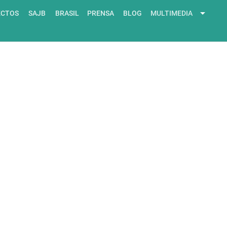
arrow_drop_down
ECTOS
SAJB
BRASIL
PRENSA
BLOG
MULTIMEDIA