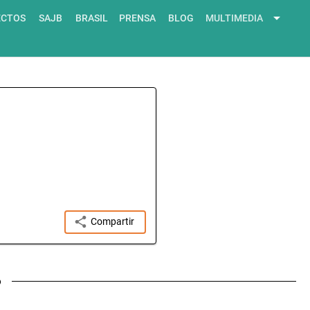
arrow_drop_down
ECTOS
SAJB
BRASIL
PRENSA
BLOG
MULTIMEDIA
share
Compartir
o