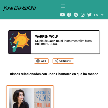
menu
JOAN CHAMORRO
arrow_drop_down
ES
WARREN WOLF
Music de Jazz, multi-instrumentalist from
Baltimore, EEUU.
language
share
Web
Compartir
Discos relacionados con Joan Chamorro en que ha tocado